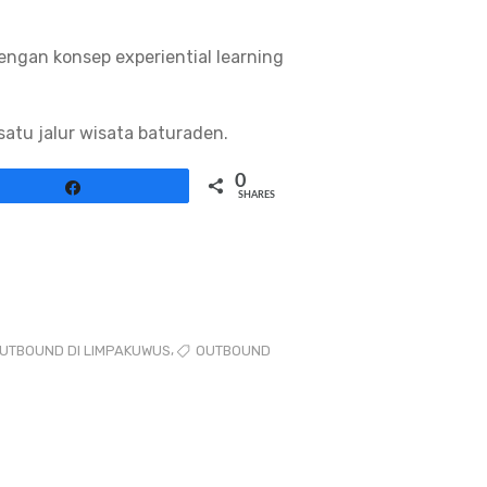
engan konsep experiential learning
atu jalur wisata baturaden.
0
Share
SHARES
,
UTBOUND DI LIMPAKUWUS
OUTBOUND