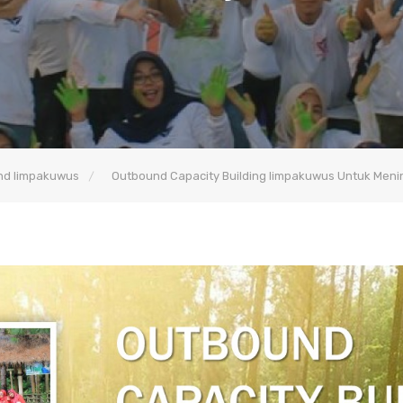
nd limpakuwus
Outbound Capacity Building limpakuwus Untuk Meni