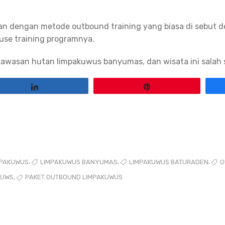
kan dengan metode outbound training yang biasa di sebut d
use training programnya.
 kawasan hutan limpakuwus banyumas, dan wisata ini salah s
Share
Pin
,
,
,
MPAKUWUS
LIMPAKUWUS BANYUMAS
LIMPAKUWUS BATURADEN
O
,
KUWS
PAKET OUTBOUND LIMPAKUWUS