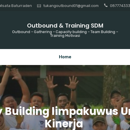
isata Baturraden
tukangoutbound01@gmail.com
08777433
Outbound & Training SDM
Outbound – Gathering – Capacity building – Team Building –
Training Motivasi
Home
 Building limpakuwus 
Kinerja