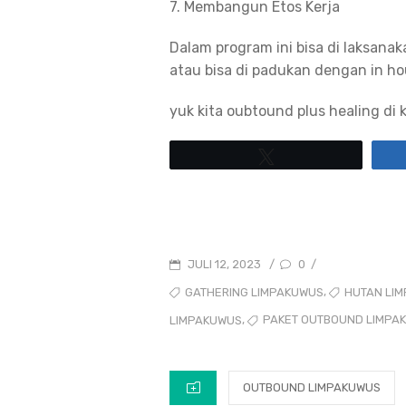
7. Membangun Etos Kerja
Dalam program ini bisa di laksana
atau bisa di padukan dengan in ho
yuk kita oubtound plus healing di
Tweet
POSTED
0
JULI 12, 2023
/
/
ON
TAGS
,
GATHERING LIMPAKUWUS
HUTAN LI
,
PAKET OUTBOUND LIMPA
LIMPAKUWUS
CATEGORIES
OUTBOUND LIMPAKUWUS