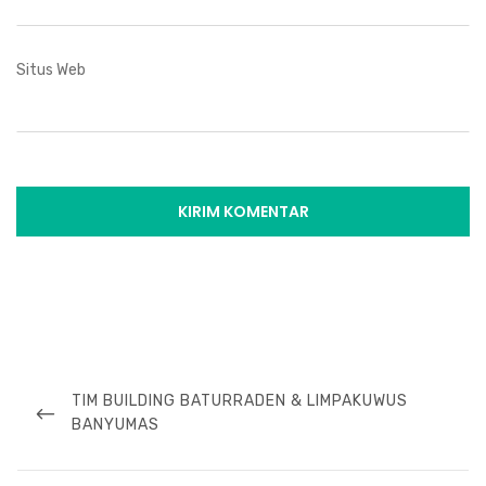
Situs Web
Navigasi
pos
PREVIOUS
TIM BUILDING BATURRADEN & LIMPAKUWUS
POST
BANYUMAS