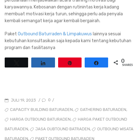
perusahaan menjadwalkan acara training motivasi bagi
karyawannya. Kebosanan dengan rutinintas kerja kadang
membuat motivasi kerja turun, sehingga perlu ada penyala
kembali semangat kerja agar kembali bergairah.
Paket
Outbound Baturraden & Limpakuwus
lainnya sesuai
kebutuhan konsultasikan saja kepada kami tentang kebutuhan
program dan fasilitasnya
0
Tweet
Share
Pin
Share
SHARES
POSTED
0
JULI 19, 2023
/
/
ON
TAGS
,
,
CAPACITY BUILDING BATURADEN
GATHERING BATURADEN
,
HARGA OUTBOUND BATURADEN
HARGA PAKET OUTBOUND
,
,
JASA OUBTOUND BATRADEN
OUTBOUND WISATA
BATURADEN
,
PAKET OUTBOUND BATURADEN
BATURADEN