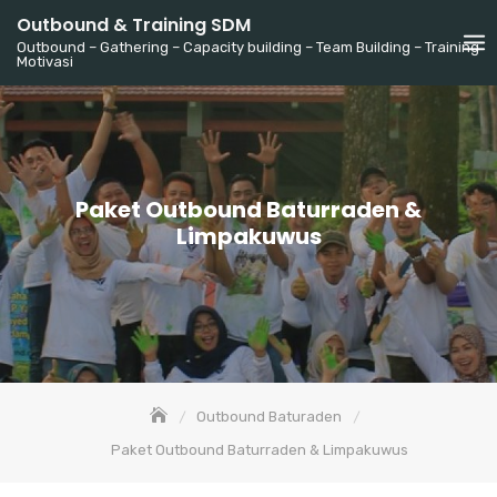
Skip
Outbound & Training SDM
to
Outbound – Gathering – Capacity building – Team Building – Training
Motivasi
content
Paket Outbound Baturraden &
Limpakuwus
Outbound Baturaden
Paket Outbound Baturraden & Limpakuwus