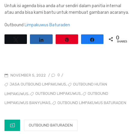
Untuk isi agenda bisa anda atur sendiri dalam panitia internal
atau anda bisa kami bantu untuk membuat gambaran acaranya.
Outbound
Limpakuwus Baturaden
0
Tweet
Share
Pin
Share
SHARES
POSTED
0
NOVEMBER 5, 2022
/
/
ON
TAGS
,
JASA OUTBOUND LIMPAKUWUS
OUTBOUND HUTAN
,
,
OUTBOUND LIMPAKUWUS
OUTBOUND
LIMPAKUWUS
,
OUTBOUND LIMPAKUWUS BATURADEN
LIMPAKUWUS BANYUMAS
CATEGORIES
OUTBOUND BATURADEN