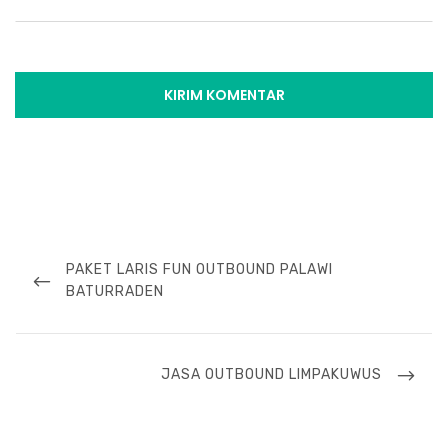
Navigasi
pos
PREVIOUS
PAKET LARIS FUN OUTBOUND PALAWI
POST
BATURRADEN
NEXT
JASA OUTBOUND LIMPAKUWUS
POST