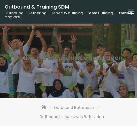
Skip
Outbound & Training SDM
to
Outbound – Gathering – Capacity building – Team Building – Training
Motivasi
content
Outbound Limpakuwus Baturaden
Outbound Baturaden
Outbound Limpakuwus Baturaden