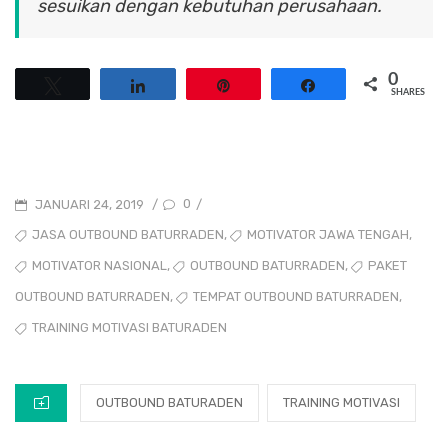
sesuikan dengan kebutuhan perusahaan.
0
Tweet
Share
Pin
Share
SHARES
POSTED
0
JANUARI 24, 2019
/
/
ON
TAGS
,
,
JASA OUTBOUND BATURRADEN
MOTIVATOR JAWA TENGAH
,
,
MOTIVATOR NASIONAL
OUTBOUND BATURRADEN
PAKET
,
,
TEMPAT OUTBOUND BATURRADEN
OUTBOUND BATURRADEN
TRAINING MOTIVASI BATURADEN
CATEGORIES
OUTBOUND BATURADEN
TRAINING MOTIVASI