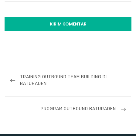
Navigasi
pos
PREVIOUS
TRAINING OUTBOUND TEAM BUILDING DI
POST
BATURADEN
NEXT
PROGRAM OUTBOUND BATURADEN
POST