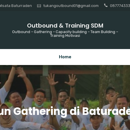
isata Baturraden
tukangoutbound01@gmail.com
08777433
Outbound & Training SDM
Outbound – Gathering – Capacity building – Team Building –
Training Motivasi
Home
un Gathering di Baturad